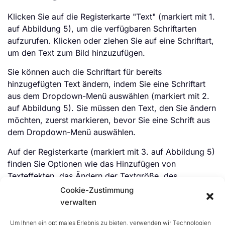
Klicken Sie auf die Registerkarte "Text" (markiert mit 1.
auf Abbildung 5), um die verfügbaren Schriftarten
aufzurufen. Klicken oder ziehen Sie auf eine Schriftart,
um den Text zum Bild hinzuzufügen.
Sie können auch die Schriftart für bereits
hinzugefügten Text ändern, indem Sie eine Schriftart
aus dem Dropdown-Menü auswählen (markiert mit 2.
auf Abbildung 5). Sie müssen den Text, den Sie ändern
möchten, zuerst markieren, bevor Sie eine Schrift aus
dem Dropdown-Menü auswählen.
Auf der Registerkarte (markiert mit 3. auf Abbildung 5)
finden Sie Optionen wie das Hinzufügen von
Texteffekten, das Ändern der Textgröße, des
Buchstabenabstands und der Zeilenhöhe. Sie können
Cookie-Zustimmung
auch zwischen Groß- und Kleinschreibung wechseln
verwalten
und den Text fett, kursiv und unterstrichen machen. Sie
Um Ihnen ein optimales Erlebnis zu bieten, verwenden wir Technologien
müssen den Text, den Sie ändern möchten, markieren,