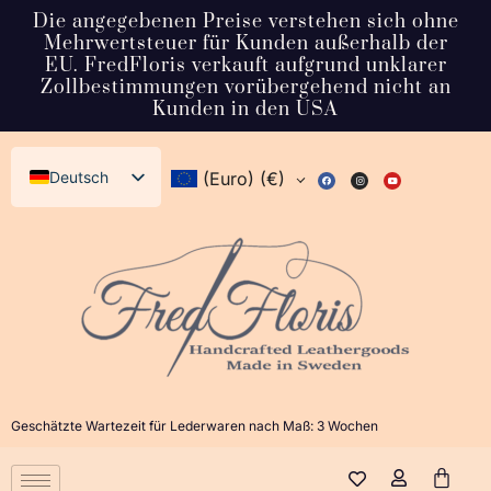
Die angegebenen Preise verstehen sich ohne
Mehrwertsteuer für Kunden außerhalb der
EU. FredFloris verkauft aufgrund unklarer
Zollbestimmungen vorübergehend nicht an
Kunden in den USA
Deutsch
(Euro)
(€)
English (UK)
Svenska
Français
Español
Italiano
Dansk
Geschätzte Wartezeit für Lederwaren nach Maß: 3 Wochen
Norsk bokmål
日本語