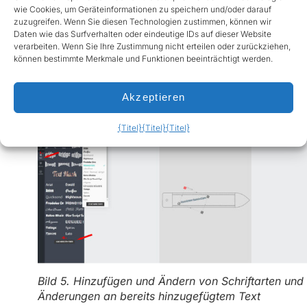
wie Cookies, um Geräteinformationen zu speichern und/oder darauf
bevor Sie die Schaltflächen drücken.
zuzugreifen. Wenn Sie diesen Technologien zustimmen, können wir
Daten wie das Surfverhalten oder eindeutige IDs auf dieser Website
Drücken Sie auf 'Weitere Schriften laden' (markiert mit
verarbeiten. Wenn Sie Ihre Zustimmung nicht erteilen oder zurückziehen,
4. auf Abbildung 5), um weitere Schriften anzuzeigen
können bestimmte Merkmale und Funktionen beeinträchtigt werden.
und hinzuzufügen. Sie können auch die
Schriftgröße/Schwere und andere Schrifteinstellungen
Akzeptieren
festlegen (siehe Abbildung 4).
{Titel}
{Titel}
{Titel}
Bild 5. Hinzufügen und Ändern von Schriftarten und
Änderungen an bereits hinzugefügtem Text