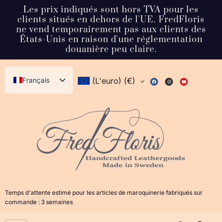
Les prix indiqués sont hors TVA pour les
clients situés en dehors de l'UE. FredFloris
ne vend temporairement pas aux clients des
États-Unis en raison d'une réglementation
douanière peu claire.
Français
(L'euro)
(€)
English (UK)
Svenska
Deutsch
Español
Italiano
Dansk
Temps d'attente estimé pour les articles de maroquinerie fabriqués sur
Norsk bokmål
commande : 3 semaines
日本語