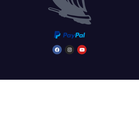
©2026 FredFloris AB - Tous droits réservés. - Numéro d'identification
fiscale suédois : 559333-1514