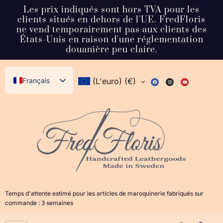
Les prix indiqués sont hors TVA pour les
clients situés en dehors de l'UE. FredFloris
ne vend temporairement pas aux clients des
États-Unis en raison d'une réglementation
douanière peu claire.
Français
(L'euro)
(€)
English (UK)
Svenska
Deutsch
Español
Italiano
Dansk
Temps d'attente estimé pour les articles de maroquinerie fabriqués sur
Norsk bokmål
commande : 3 semaines
日本語