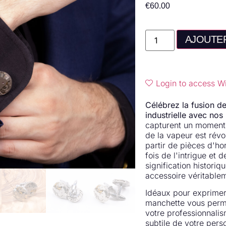
€
60.00
AJOUTER
Login to access Wi
Célébrez la fusion de
industrielle avec no
capturent un moment d'
de la vapeur est rév
partir de pièces d'ho
fois de l'intrigue et
signification historiq
accessoire véritable
Idéaux pour exprimer v
manchette vous permet
votre professionnalis
subtile de votre pers