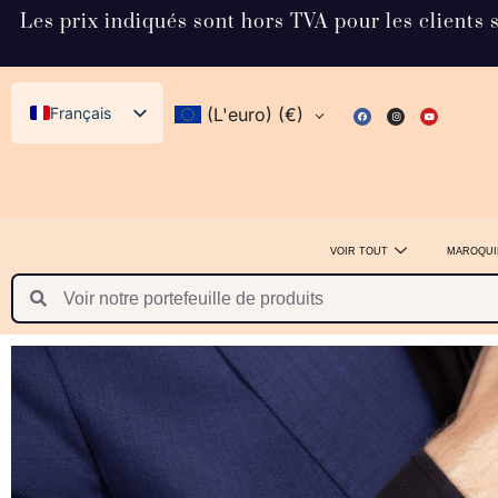
Les prix indiqués sont hors TVA pour les clients 
Français
(L'euro)
(€)
English (UK)
Svenska
Deutsch
VOIR TOUT
MAROQUI
Español
Italiano
Dansk
Norsk bokmål
日本語
Polski
Suomi