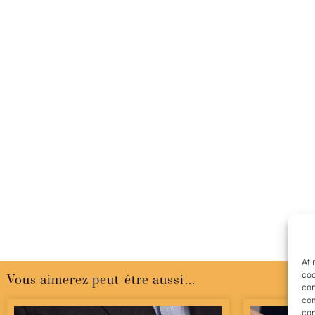
Afi
coo
Vous aimerez peut-être aussi…
con
com
con