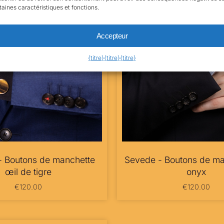
taines caractéristiques et fonctions.
Accepteur
{titre}
{titre}
{titre}
- Boutons de manchette
Sevede - Boutons de ma
œil de tigre
onyx
€
120.00
€
120.00