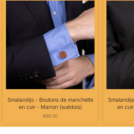
Smalandijs - Boutons de manchette
Smalandijs
en cuir - Marron (suédois)
en cuir
€
60.00