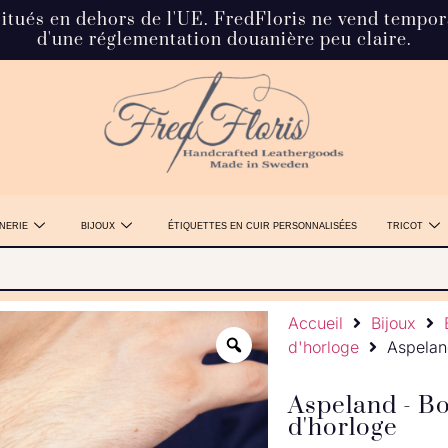
situés en dehors de l'UE. FredFloris ne vend tempo
d'une réglementation douanière peu claire.
NERIE
BIJOUX
ÉTIQUETTES EN CUIR PERSONNALISÉES
TRICOT
Accueil
Bijoux
d'horloge
Aspelan
Aspeland - B
d'horloge