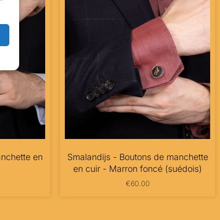
nchette en
Smalandijs - Boutons de manchette
en cuir - Marron foncé (suédois)
€
60.00