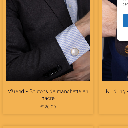
cer
Värend - Boutons de manchette en
Njudung 
nacre
€
120.00