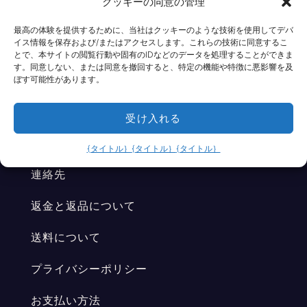
クッキーの同意の管理
最高の体験を提供するために、当社はクッキーのような技術を使用してデバ
イス情報を保存および/またはアクセスします。これらの技術に同意するこ
とで、本サイトの閲覧行動や固有のIDなどのデータを処理することができま
ニュースレターを購読する
す。同意しない、または同意を撤回すると、特定の機能や特徴に悪影響を及
ぼす可能性があります。
ヘルプ＆インフォメーション
受け入れる
リーガル・ハブ
{タイトル｝
{タイトル｝
{タイトル｝
連絡先
返金と返品について
送料について
プライバシーポリシー
お支払い方法