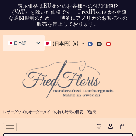
表示価格はEU圏外のお客様への付加価値税
（VAT）を除いた価格です。 FredFlorisは不明瞭
な通関規制のため、一時的にアメリカのお客様への
販売を停止しております。
日本語
(日本円)
(¥)
English (UK)
Svenska
Deutsch
Français
Español
Italiano
レザーグッズのオーダーメイドの待ち時間の目安：3週間
Dansk
Norsk bokmål
Polski