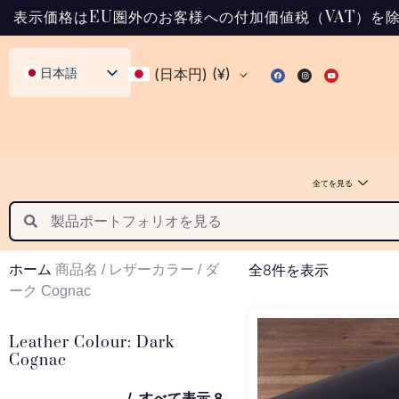
表示価格はEU圏外のお客様への付加価値税（VAT）を除
日本語
(日本円)
(¥)
English (UK)
Svenska
Deutsch
全てを見る
Français
Español
Italiano
全8件を表示
ホーム
商品名 / レザーカラー / ダ
Dansk
ーク Cognac
Norsk bokmål
Polski
Leather Colour: Dark
Cognac
Suomi
Nederlands
すべて表示 8