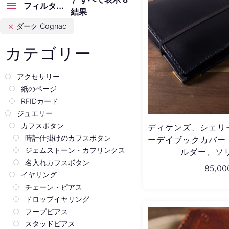
フィルター製品
結果
Português
ダーク Cognac
Latviešu valoda
カテゴリー
アクセサリー
紙のページ
RFIDカード
ジュエリー
カフスボタン
ディケンズ、シェリー
時計仕掛けのカフスボタン
ーデイブックカバー 
ジェムストーン・カフリンクス
ルダー、ソ
名入れカフスボタン
85,00
イヤリング
チェーン・ピアス
ドロップイヤリング
フープピアス
スタッドピアス