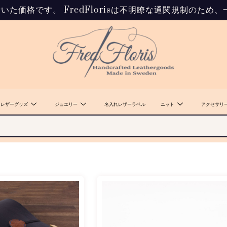
いた価格です。 FredFlorisは不明瞭な通関規制のた
レザーグッズ
ジュエリー
名入れレザーラベル
ニット
アクセサリ