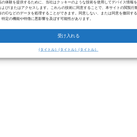
高の体験を提供するために、当社はクッキーのような技術を使用してデバイス情報
および/またはアクセスします。これらの技術に同意することで、本サイトの閲覧行
有のIDなどのデータを処理することができます。同意しない、または同意を撤回す
、特定の機能や特徴に悪影響を及ぼす可能性があります。
受け入れる
{タイトル｝
{タイトル｝
{タイトル｝