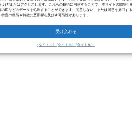
および/またはアクセスします。これらの技術に同意することで、本サイトの閲覧行
有のIDなどのデータを処理することができます。同意しない、または同意を撤回す
、特定の機能や特徴に悪影響を及ぼす可能性があります。
受け入れる
{タイトル｝
{タイトル｝
{タイトル｝