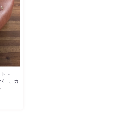
ト -
ッパー、カ
ル