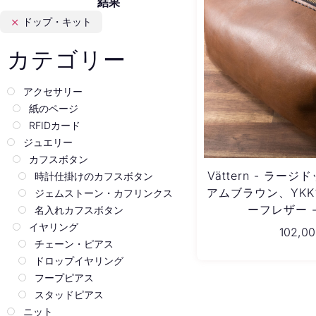
結果
Português
ドップ・キット
Latviešu valoda
カテゴリー
アクセサリー
紙のページ
RFIDカード
ジュエリー
カフスボタン
Vättern - ラー
時計仕掛けのカフスボタン
アムブラウン、YK
ジェムストーン・カフリンクス
ーフレザー 
名入れカフスボタン
イヤリング
102,0
チェーン・ピアス
ドロップイヤリング
フープピアス
スタッドピアス
ニット