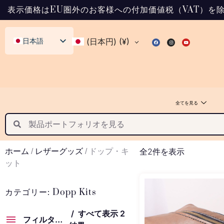
表示価格はEU圏外のお客様への付加価値税（VAT）を除
日本語
(日本円)
(¥)
English (UK)
Svenska
Deutsch
全てを見る
Français
Español
Italiano
全2件を表示
ホーム
/
レザーグッズ
/ ドップ・キ
Dansk
ット
Norsk bokmål
Polski
カテゴリー: Dopp Kits
Suomi
すべて表示 2
フィルター製品
Nederlands