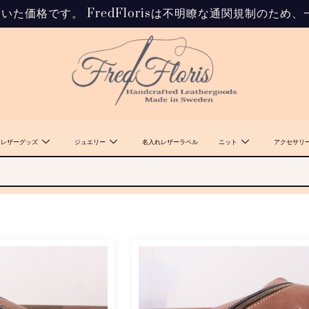
いた価格です。 FredFlorisは不明瞭な通関規制のた
レザーグッズ
ジュエリー
名入れレザーラベル
ニット
アクセサリ