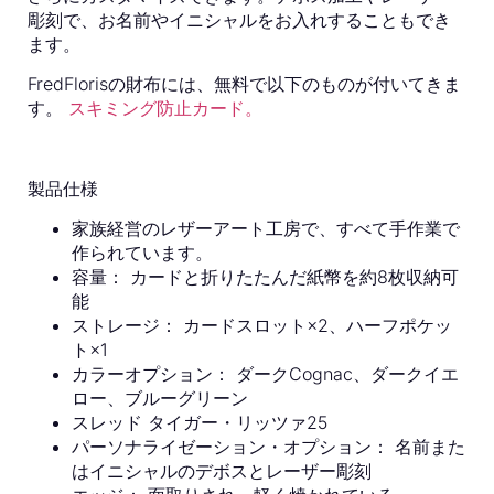
彫刻で、お名前やイニシャルをお入れすることもでき
ます。
FredFlorisの財布には、無料で以下のものが付いてきま
す。
スキミング防止カード。
製品仕様
家族経営のレザーアート工房で、すべて手作業で
作られています。
容量：
カードと折りたたんだ紙幣を約8枚収納可
能
ストレージ：
カードスロット×2、ハーフポケッ
ト×1
カラーオプション：
ダークCognac、ダークイエ
ロー、ブルーグリーン
スレッド
タイガー・リッツァ25
パーソナライゼーション・オプション：
名前また
はイニシャルのデボスとレーザー彫刻