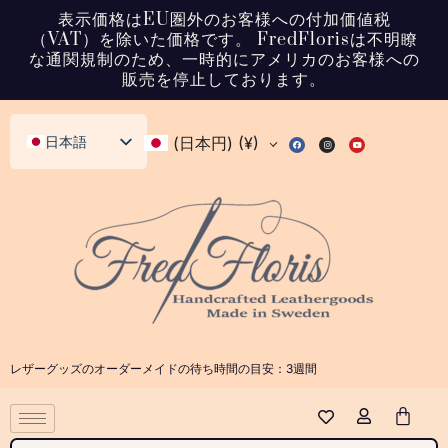
表示価格はEU圏外のお客様への付加価値税
（VAT）を除いた価格です。 FredFlorisは不明瞭
な通関規制のため、一時的にアメリカのお客様への
販売を停止しております。
日本語
(日本円)
(¥)
English (UK)
Svenska
Deutsch
Français
Español
Italiano
レザーグッズのオーダーメイドの待ち時間の目安：3週間
Dansk
Norsk bokmål
Polski