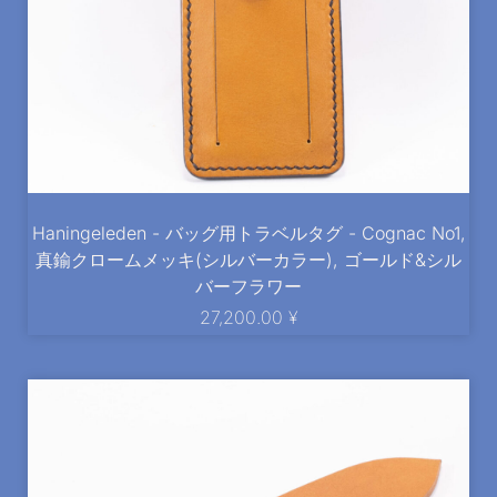
Haningeleden - バッグ用トラベルタグ - Cognac No1,
真鍮クロームメッキ(シルバーカラー), ゴールド&シル
バーフラワー
27,200.00
¥