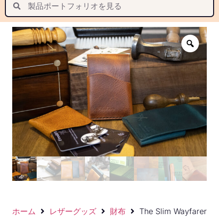
Suomi
Nederlands
Português
Latviešu valoda
ホーム
レザーグッズ
財布
The Slim Wayfarer