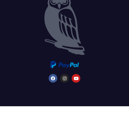
©2026 FredFloris AB - Tutti i diritti riservati. - Partita IVA svedese n.