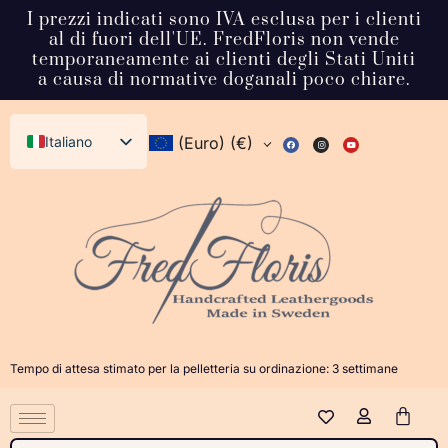
I prezzi indicati sono IVA esclusa per i clienti
al di fuori dell'UE. FredFloris non vende
temporaneamente ai clienti degli Stati Uniti
a causa di normative doganali poco chiare.
Italiano
(Euro)
(€)
English (UK)
Svenska
Deutsch
Français
Español
Dansk
Tempo di attesa stimato per la pelletteria su ordinazione: 3 settimane
Norsk bokmål
日本語
Polski