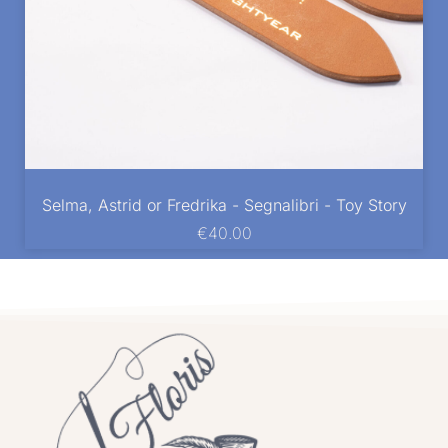
Selma, Astrid or Fredrika - Segnalibri - Toy Story
€
40.00