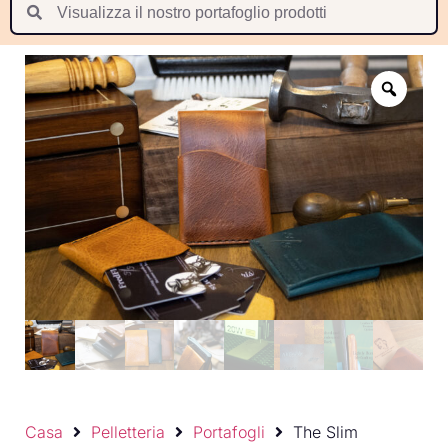
Suomi
Nederlands
Português
Latviešu valoda
Casa
Pelletteria
Portafogli
The Slim