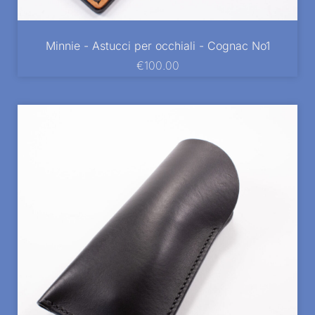
Minnie - Astucci per occhiali - Cognac No1
€
100.00