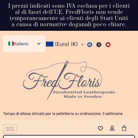
I prezzi indicati sono IVA esclusa per i clienti
al di fuori dell'UE. FredFloris non vende
temporaneamente ai clienti degli Stati Uniti
a causa di normative doganali poco chiare.
Italiano
(Euro)
(€)
English (UK)
Svenska
Deutsch
Français
Español
Dansk
Tempo di attesa stimato per la pelletteria su ordinazione: 3 settimane
Norsk bokmål
日本語
Polski