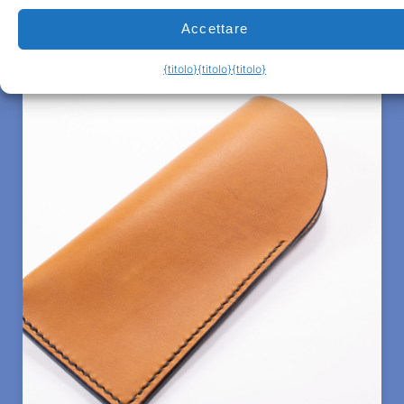
€
600.00
Accettare
{titolo}
{titolo}
{titolo}