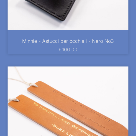
Minnie - Astucci per occhiali - Nero No3
€
100.00