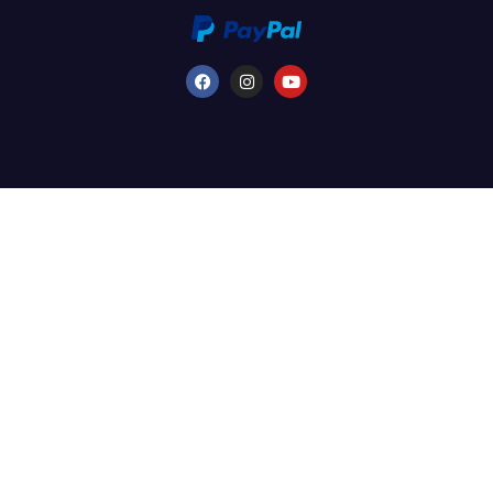
©2026 FredFloris AB - Tutti i diritti riservati. - Partita IVA svedese n.
559333-1514