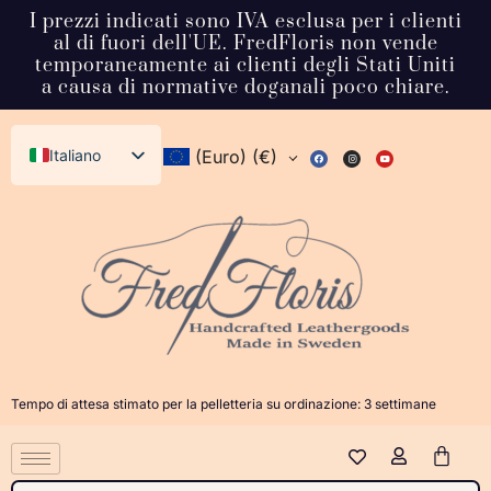
I prezzi indicati sono IVA esclusa per i clienti
al di fuori dell'UE. FredFloris non vende
temporaneamente ai clienti degli Stati Uniti
a causa di normative doganali poco chiare.
Italiano
(Euro)
(€)
English (UK)
Svenska
Deutsch
Français
Español
Dansk
Tempo di attesa stimato per la pelletteria su ordinazione: 3 settimane
Norsk bokmål
日本語
Polski