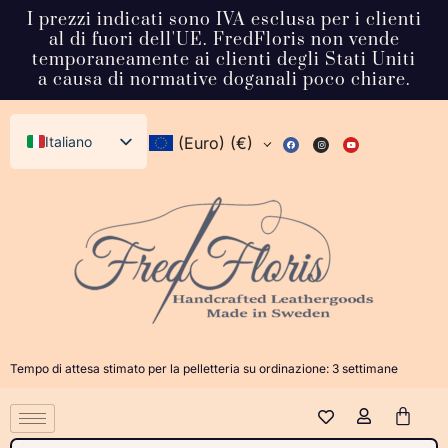
I prezzi indicati sono IVA esclusa per i clienti
al di fuori dell'UE. FredFloris non vende
temporaneamente ai clienti degli Stati Uniti
a causa di normative doganali poco chiare.
Italiano
(Euro)
(€)
English (UK)
Svenska
Deutsch
Français
Español
Dansk
Tempo di attesa stimato per la pelletteria su ordinazione: 3 settimane
Norsk bokmål
日本語
Polski