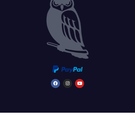
©2026 FredFloris AB - Tutti i diritti riservati. - Partita IVA svedese n.