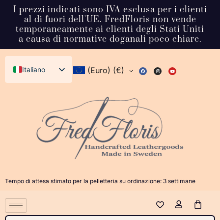
I prezzi indicati sono IVA esclusa per i clienti
al di fuori dell'UE. FredFloris non vende
temporaneamente ai clienti degli Stati Uniti
a causa di normative doganali poco chiare.
Italiano
(Euro)
(€)
English (UK)
Svenska
Deutsch
Français
Español
Dansk
Tempo di attesa stimato per la pelletteria su ordinazione: 3 settimane
Norsk bokmål
日本語
Polski