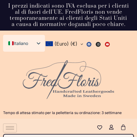
I prezzi indicati sono IVA esclusa per i clienti
al di fuori dell'UE. FredFloris non vende
temporaneamente ai clienti degli Stati Uniti
a causa di normative doganali poco chiare.
Italiano
(Euro)
(€)
English (UK)
Svenska
Deutsch
Français
Español
Dansk
Tempo di attesa stimato per la pelletteria su ordinazione: 3 settimane
Norsk bokmål
日本語
Polski