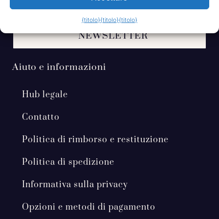
{titolo}
{titolo}
{titolo}
ISCRIVITI ALLA NOSTRA
NEWSLETTER
Aiuto e informazioni
Hub legale
Contatto
Politica di rimborso e restituzione
Politica di spedizione
Informativa sulla privacy
Opzioni e metodi di pagamento