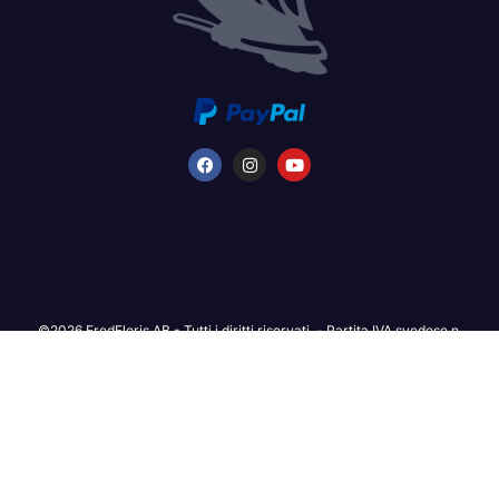
©2026 FredFloris AB - Tutti i diritti riservati. - Partita IVA svedese n.
559333-1514