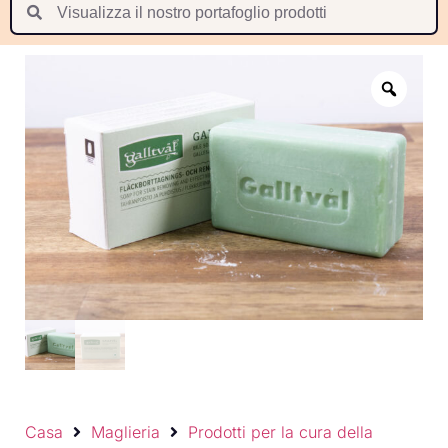
Suomi
Nederlands
Português
Latviešu valoda
Casa
Maglieria
Prodotti per la cura della