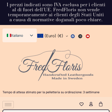
I prezzi indicati sono IVA esclusa per i clienti
al di fuori dell'UE. FredFloris non vende
temporaneamente ai clienti degli Stati Uniti
a causa di normative doganali poco chiare.
Italiano
(Euro)
(€)
English (UK)
Svenska
Deutsch
Français
Español
Dansk
Tempo di attesa stimato per la pelletteria su ordinazione: 3 settimane
Norsk bokmål
日本語
Polski